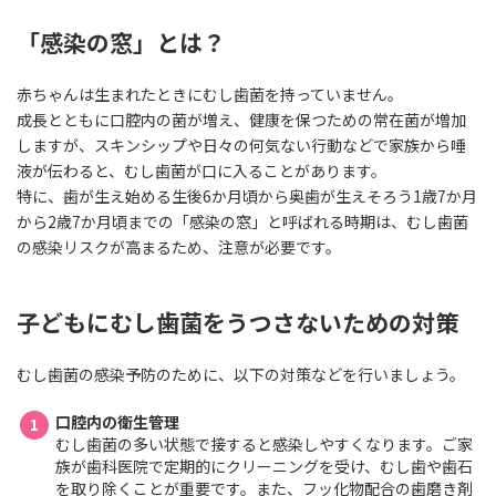
「感染の窓」とは？
赤ちゃんは生まれたときにむし歯菌を持っていません。
成長とともに口腔内の菌が増え、健康を保つための常在菌が増加
しますが、スキンシップや日々の何気ない行動などで家族から唾
液が伝わると、むし歯菌が口に入ることがあります。
特に、歯が生え始める生後6か月頃から奥歯が生えそろう1歳7か月
から2歳7か月頃までの「感染の窓」と呼ばれる時期は、むし歯菌
の感染リスクが高まるため、注意が必要です。
子どもにむし歯菌をうつさないための対策
むし歯菌の感染予防のために、以下の対策などを行いましょう。
口腔内の衛生管理
むし歯菌の多い状態で接すると感染しやすくなります。ご家
族が歯科医院で定期的にクリーニングを受け、むし歯や歯石
を取り除くことが重要です。また、フッ化物配合の歯磨き剤