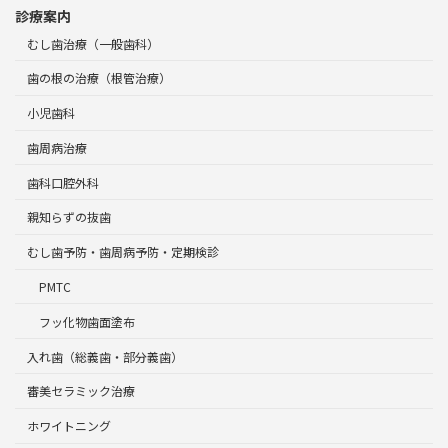
診療案内
むし歯治療（一般歯科）
歯の根の治療（根管治療）
小児歯科
歯周病治療
歯科口腔外科
親知らずの抜歯
むし歯予防・歯周病予防・定期検診
PMTC
フッ化物歯面塗布
入れ歯（総義歯・部分義歯）
審美セラミック治療
ホワイトニング