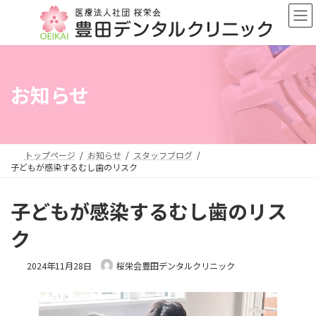
コ
ナ
ン
ビ
テ
ゲ
ン
ー
ツ
シ
へ
ョ
お知らせ
ス
ン
キ
に
ッ
移
プ
動
トップページ
お知らせ
スタッフブログ
子どもが感染するむし歯のリスク
子どもが感染するむし歯のリス
ク
2024年11月28日
桜栄会豊田デンタルクリニック