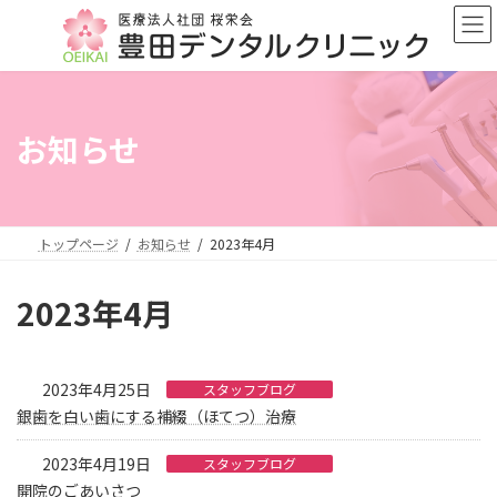
コ
ナ
ン
ビ
テ
ゲ
ン
ー
ツ
シ
へ
ョ
お知らせ
ス
ン
キ
に
ッ
移
プ
動
トップページ
お知らせ
2023年4月
2023年4月
2023年4月25日
スタッフブログ
銀歯を白い歯にする補綴（ほてつ）治療
2023年4月19日
スタッフブログ
開院のごあいさつ