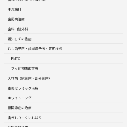
小児歯科
歯周病治療
歯科口腔外科
親知らずの抜歯
むし歯予防・歯周病予防・定期検診
PMTC
フッ化物歯面塗布
入れ歯（総義歯・部分義歯）
審美セラミック治療
ホワイトニング
顎関節症の治療
歯ぎしり・くいしばり