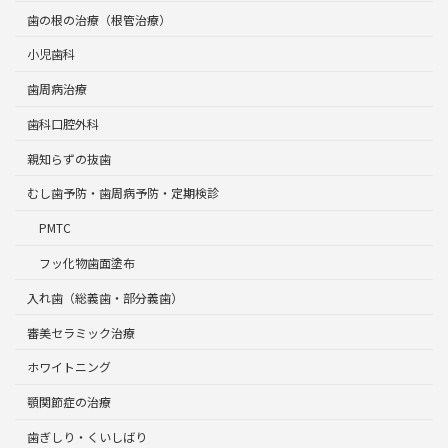
歯の根の治療（根管治療）
小児歯科
歯周病治療
歯科口腔外科
親知らずの抜歯
むし歯予防・歯周病予防・定期検診
PMTC
フッ化物歯面塗布
入れ歯（総義歯・部分義歯）
審美セラミック治療
ホワイトニング
顎関節症の治療
歯ぎしり・くいしばり