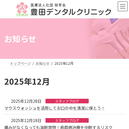
コ
ナ
ン
ビ
テ
ゲ
ン
ー
ツ
シ
へ
ョ
お知らせ
ス
ン
キ
に
ッ
移
プ
動
トップページ
お知らせ
2025年12月
2025年12月
2025年12月28日
スタッフブログ
マウスウォッシュを活用してお口の中を清潔に保とう！
2025年12月18日
スタッフブログ
痛みがなくなっても油断禁物！歯周病治療を中断するリスク