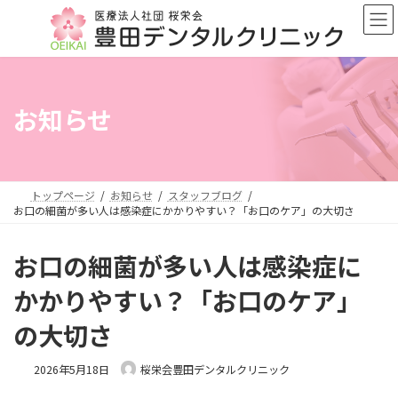
コ
ナ
ン
ビ
テ
ゲ
ン
ー
ツ
シ
へ
ョ
お知らせ
ス
ン
キ
に
ッ
移
プ
動
トップページ
お知らせ
スタッフブログ
お口の細菌が多い人は感染症にかかりやすい？「お口のケア」の大切さ
お口の細菌が多い人は感染症に
かかりやすい？「お口のケア」
の大切さ
2026年5月18日
桜栄会豊田デンタルクリニック