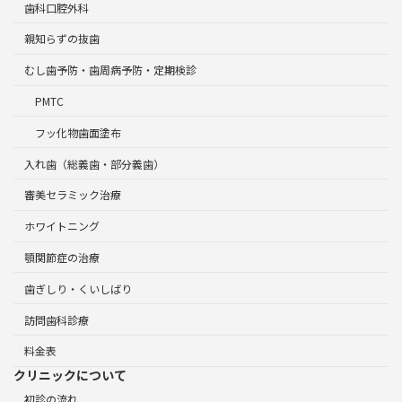
歯科口腔外科
親知らずの抜歯
むし歯予防・歯周病予防・定期検診
PMTC
フッ化物歯面塗布
入れ歯（総義歯・部分義歯）
審美セラミック治療
ホワイトニング
顎関節症の治療
歯ぎしり・くいしばり
訪問歯科診療
料金表
クリニックについて
初診の流れ